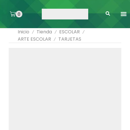
0
ARTE 
PEGAMENTOS 
ENMICA
ARTÍCULOS DE SA
Inicio
Tienda
ESCOLAR
/
/
/
ARTE ESCOLAR
TARJETAS
/