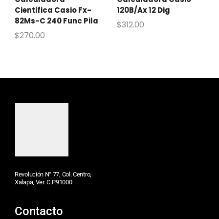
Cientifica Casio Fx-
120B/Ax 12 Dig
82Ms-C 240 Func Pila
$
312.00
$
270.00
Revolución N° 77, Col. Centro,
Xalapa, Ver. C.P.91000
Contacto