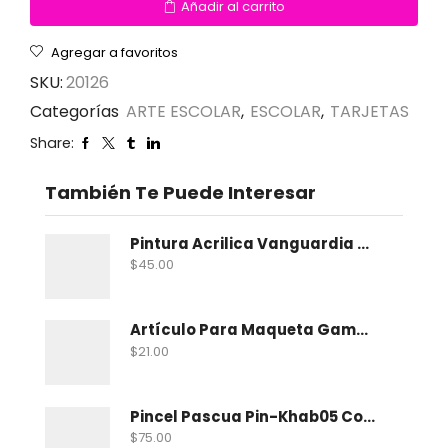
Añadir al carrito
Agregar a favoritos
SKU:
20126
Categorías
ARTE ESCOLAR
,
ESCOLAR
,
TARJETAS
Share:
También Te Puede Interesar
Pintura Acrilica Vanguardia Metalica 100 Ml
$
45.00
Artículo Para Maqueta Gama Zoologico Chico
$
21.00
Pincel Pascua Pin-Khab05 Con 15
$
75.00