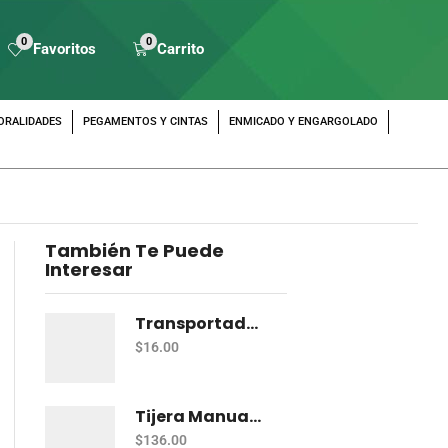
0
0
Favoritos
Carrito
ORALIDADES
PEGAMENTOS Y CINTAS
ENMICADO Y ENGARGOLADO
También Te Puede
Interesar
Transportador Escolar Jumbo Plastico 360 Grados
$
16.00
Tijera Manualidades Pascua P/Foamy Ondas
$
136.00