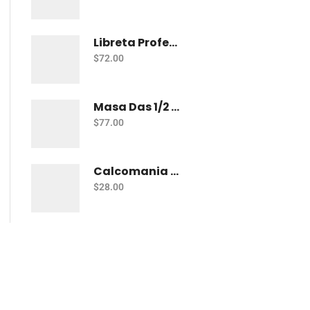
Libreta Profesional De Espiral Norma Color 100 H Bco
$
72.00
Masa Das 1/2 Kg Blanca
$
77.00
Calcomania Barrilito Foamy Dinosaurios
$
28.00