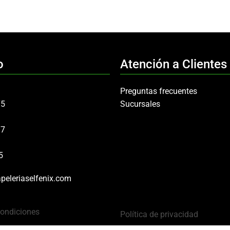
o
Atención a Clientes
Preguntas frecuentes
75
Sucursales
97
5
peleriaselfenix.com
Condiciones
Política de privacidad