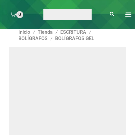
0
ARTE 
PEGAMENTOS Y
ENMICA
ARTÍCULOS DE S
Inicio
Tienda
ESCRITURA
/
/
/
BOLÍGRAFOS
BOLÍGRAFOS GEL
/