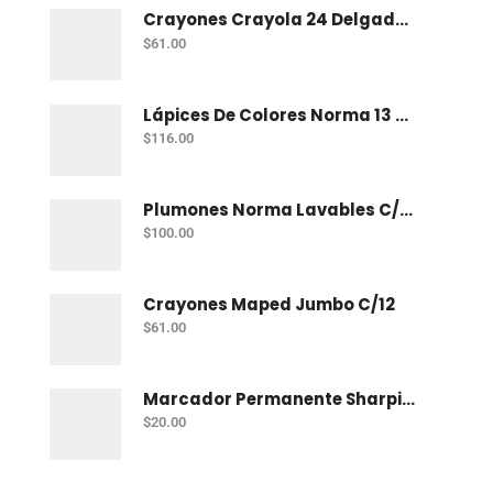
Crayones Crayola 24 Delgados (Estandar) 52-3024
$
61.00
Lápices De Colores Norma 13 Redondos + 2 Lápices De Colores Plus
$
116.00
Plumones Norma Lavables C/24
$
100.00
Crayones Maped Jumbo C/12
$
61.00
Marcador Permanente Sharpie Fino Verde
$
20.00