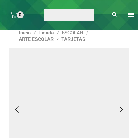
0
ARTE 
PEGAMENTOS Y
ENMICA
ARTÍCULOS DE S
Inicio
Tienda
ESCOLAR
/
/
/
ARTE ESCOLAR
TARJETAS
/