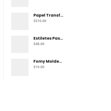
Papel Transfer Kronaline Tr305 Telas Obscuras Con 10
$
310.00
Estiletes Pascua Para Moldear Fomy Con 5 Fm-002
$
48.00
Fomy Moldeable Pelikan Rojo
$
19.00