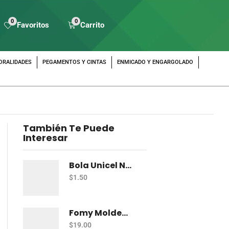
0
0
Favoritos
Carrito
ORALIDADES
PEGAMENTOS Y CINTAS
ENMICADO Y ENGARGOLADO
También Te Puede
Interesar
Bola Unicel Naviempaques Esfera # 0 2 Cm
$
1.50
Fomy Moldeable Pelikan Azul
$
19.00