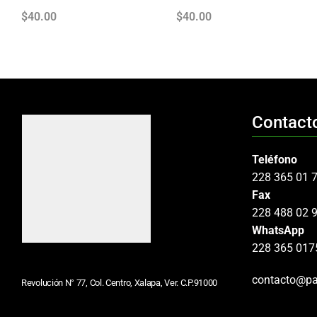
$
40.00
$
40.00
Contact
Teléfono
228 365 01 
Fax
228 488 02 
WhatsApp
228 365 017
contacto@pa
Revolución N° 77, Col. Centro, Xalapa, Ver. C.P.91000