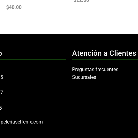
$
22.00
$
40.00
o
Atención a Clientes
Preguntas frecuentes
75
Sucursales
97
5
peleriaselfenix.com