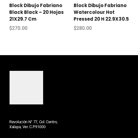
Block Dibujo Fabriano
Block Dibujo Fabriano
Black Black – 20 Hojas
Watercolour Hot
21X29.7 Cm
Pressed 20 H 22.9X30.5
$
270.00
$
280.00
Revolución N° 77, Col. Centro,
Xalapa, Ver. C.P.91000