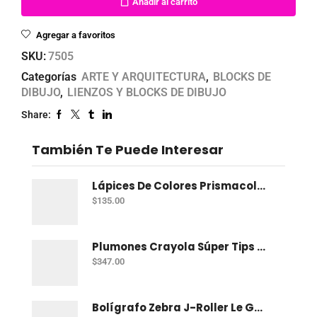
Añadir al carrito
Agregar a favoritos
SKU:
7505
Categorías
ARTE Y ARQUITECTURA
,
BLOCKS DE
DIBUJO
,
LIENZOS Y BLOCKS DE DIBUJO
Share:
También Te Puede Interesar
Lápices De Colores Prismacolor Junior Con 12 Dual
$
135.00
Plumones Crayola Súper Tips Con 50
$
347.00
Bolígrafo Zebra J-Roller Le Gel 0.7 Mm Azul