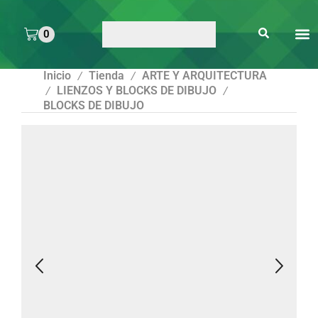
0
ARTE 
PEGAMENTOS Y
ENMICA
ARTÍCULOS DE S
Inicio
Tienda
ARTE Y ARQUITECTURA
/
/
LIENZOS Y BLOCKS DE DIBUJO
/
/
BLOCKS DE DIBUJO