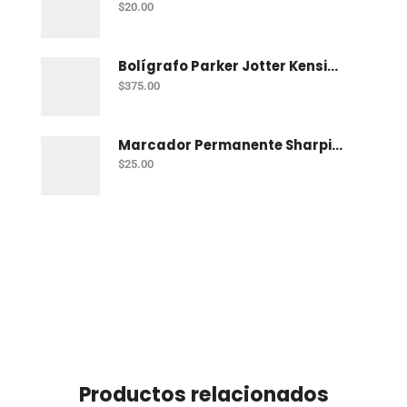
$
20.00
Bolígrafo Parker Jotter Kensington Ct Bp
$
375.00
Marcador Permanente Sharpie Chisel Tip - Rojo
$
25.00
Productos relacionados