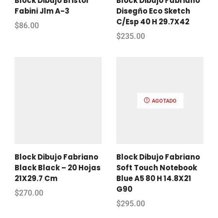
Block Dibujo Bristol
Block Dibujo Fabriano
Fabini Jlm A-3
Disegño Eco Sketch
C/Esp 40 H 29.7X42
$
86.00
$
235.00
AGOTADO
Block Dibujo Fabriano
Block Dibujo Fabriano
Black Black – 20 Hojas
Soft Touch Notebook
21X29.7 Cm
Blue A5 80 H 14.8X21
G90
$
270.00
$
295.00