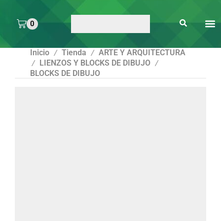
0
ARTE 
PEGAMENTOS Y
ENMICA
ARTÍCULOS DE S
Inicio
Tienda
ARTE Y ARQUITECTURA
/
/
LIENZOS Y BLOCKS DE DIBUJO
/
/
BLOCKS DE DIBUJO