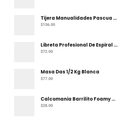
Tijera Manualidades Pascua P/Foamy Ondas
$
136.00
Libreta Profesional De Espiral Norma Color 100 H Bco
$
72.00
Masa Das 1/2 Kg Blanca
$
77.00
Calcomania Barrilito Foamy Dinosaurios
$
28.00