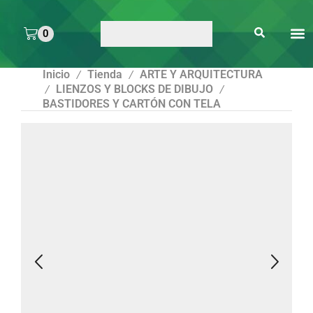
0
ARTE 
PEGAMENTOS Y
ENMICA
ARTÍCULOS DE S
Inicio
Tienda
ARTE Y ARQUITECTURA
/
/
LIENZOS Y BLOCKS DE DIBUJO
/
/
BASTIDORES Y CARTÓN CON TELA