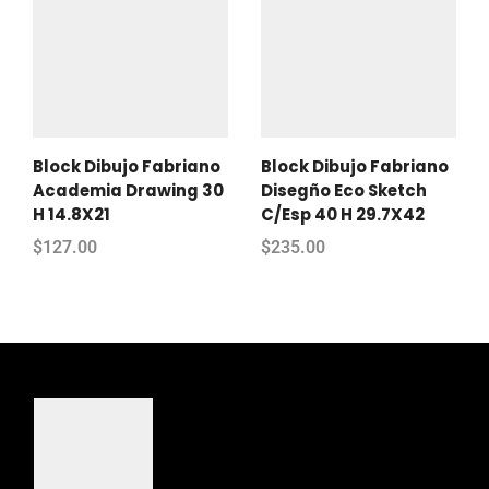
Block Dibujo Fabriano
Block Dibujo Fabriano
Academia Drawing 30
Disegño Eco Sketch
H 14.8X21
C/Esp 40 H 29.7X42
$
127.00
$
235.00