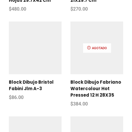
Hojas 29.7X42 Cm
21X29.7 Cm
$
480.00
$
270.00
AGOTADO
Block Dibujo Bristol
Block Dibujo Fabriano
Fabini Jlm A-3
Watercolour Hot
Pressed 12 H 28X35
$
86.00
$
384.00