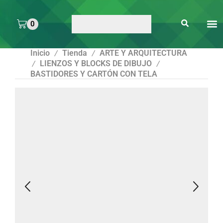
0
ARTE 
PEGAMENTOS Y
ENMICA
ARTÍCULOS DE S
Inicio
Tienda
ARTE Y ARQUITECTURA
/
/
LIENZOS Y BLOCKS DE DIBUJO
/
/
BASTIDORES Y CARTÓN CON TELA