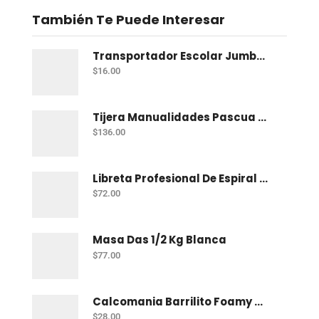
También Te Puede Interesar
Transportador Escolar Jumbo Plastico 360 Grados
$
16.00
Tijera Manualidades Pascua P/Foamy Ondas
$
136.00
Libreta Profesional De Espiral Norma Color 100 H Bco
$
72.00
Masa Das 1/2 Kg Blanca
$
77.00
Calcomania Barrilito Foamy Dinosaurios
$
28.00