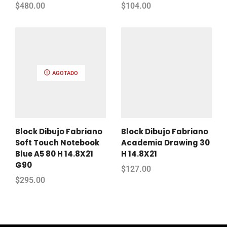
$
480.00
$
104.00
AGOTADO
Block Dibujo Fabriano
Block Dibujo Fabriano
Soft Touch Notebook
Academia Drawing 30
Blue A5 80 H 14.8X21
H 14.8X21
G90
$
127.00
$
295.00