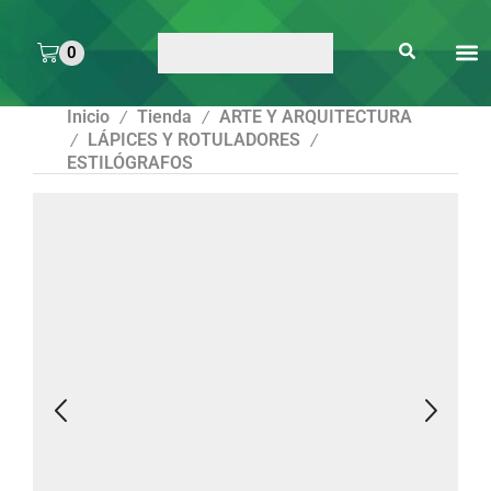
0
ARTE 
PEGAMENTOS Y
ENMICA
ARTÍCULOS DE S
Inicio
Tienda
ARTE Y ARQUITECTURA
/
/
LÁPICES Y ROTULADORES
/
/
ESTILÓGRAFOS