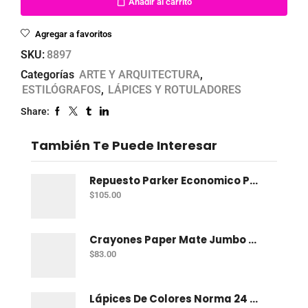
Añadir al carrito
Agregar a favoritos
SKU:
8897
Categorías
ARTE Y ARQUITECTURA
,
ESTILÓGRAFOS
,
LÁPICES Y ROTULADORES
Share:
También Te Puede Interesar
Repuesto Parker Economico P/Bolígrafo C/2 Azul P.F.
$
105.00
Crayones Paper Mate Jumbo Con 24 Triangular
$
83.00
Lápices De Colores Norma 24 Triangular + 4 Plus