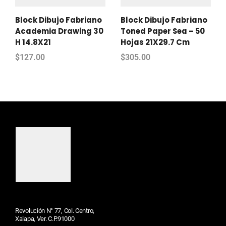
Block Dibujo Fabriano
Block Dibujo Fabriano
Academia Drawing 30
Toned Paper Sea – 50
H 14.8X21
Hojas 21X29.7 Cm
$
127.00
$
305.00
Revolución N° 77, Col. Centro,
Xalapa, Ver. C.P.91000