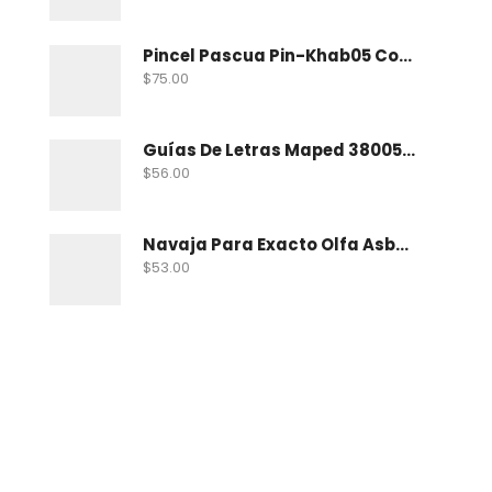
Pincel Pascua Pin-Khab05 Con 15
$
75.00
Guías De Letras Maped 38005 No. 5
$
56.00
Navaja Para Exacto Olfa Asbb-10 C/10 Nav
$
53.00