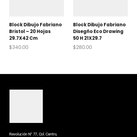
Block Dibujo Fabriano
Block Dibujo Fabriano
Bristol – 20 Hojas
Disegño Eco Drawing
29.7X42 Cm
50 H 21X29.7
$
340.00
$
280.00
Revolución N° 77, Col. Centro,