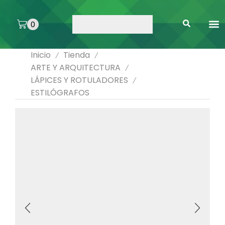
0
ARTE 
PEGAMENTOS 
ENMICA
ARTÍCULOS DE SA
Inicio
Tienda
/
/
ARTE Y ARQUITECTURA
/
LÁPICES Y ROTULADORES
/
ESTILÓGRAFOS