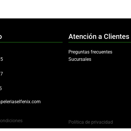
o
Atención a Clientes
Preguntas frecuentes
75
Sucursales
97
5
peleriaselfenix.com
Condiciones
Política de privacidad