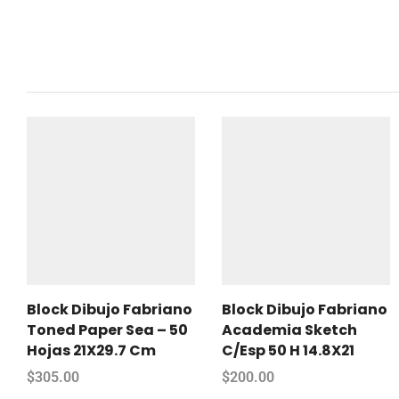
Block Dibujo Fabriano
Block Dibujo Fabriano
Toned Paper Sea – 50
Academia Sketch
Hojas 21X29.7 Cm
C/Esp 50 H 14.8X21
$
305.00
$
200.00