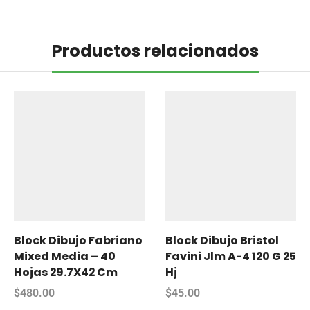
Productos relacionados
Block Dibujo Fabriano
Block Dibujo Bristol
Mixed Media – 40
Favini Jlm A-4 120 G 25
Hojas 29.7X42 Cm
Hj
$
480.00
$
45.00