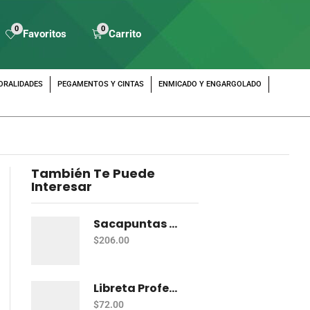
0
0
Favoritos
Carrito
ORALIDADES
PEGAMENTOS Y CINTAS
ENMICADO Y ENGARGOLADO
También Te Puede
Interesar
Sacapuntas Maped Shaker 2 Orificios - Bote Con 12
$
206.00
Libreta Profesional De Espiral Norma Color 100 H C-7
$
72.00