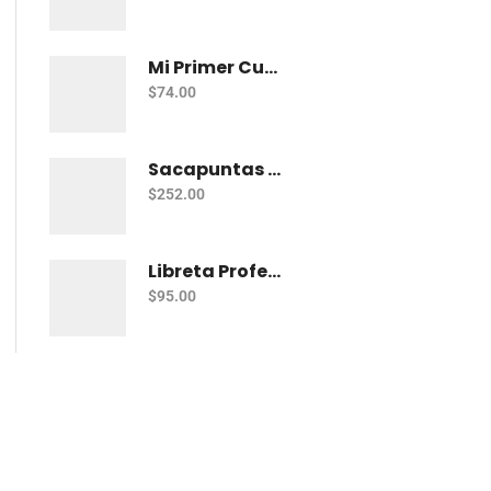
Mi Primer Cuaderno Cuadritos "A" (10Mm) 50 Hojas Norma
$
74.00
Sacapuntas Kores Kolorito Lapiz 1 Orif C/20
$
252.00
Libreta Profesional De Espiral Printaform Arcoiris Pastel 100 H Ry
$
95.00