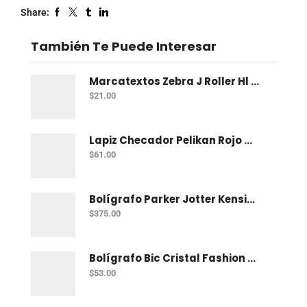
Share:
También Te Puede Interesar
Marcatextos Zebra J Roller Hl 2 Puntas Rosa
$
21.00
Lapiz Checador Pelikan Rojo Carmin C/10
$
61.00
Bolígrafo Parker Jotter Kensington Ct Bp
$
375.00
Bolígrafo Bic Cristal Fashion Con 15 Punto Grueso (1.2 Mm)
$
53.00