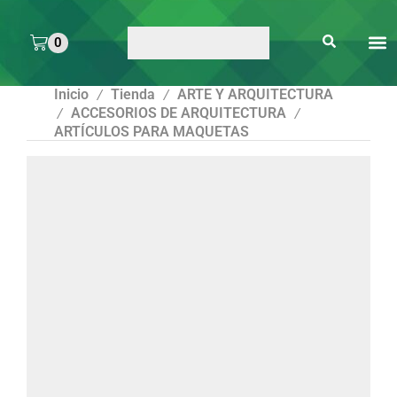
0
ARTE 
PEGAMENTOS Y
ENMICA
ARTÍCULOS DE S
Inicio
Tienda
ARTE Y ARQUITECTURA
/
/
ACCESORIOS DE ARQUITECTURA
/
/
ARTÍCULOS PARA MAQUETAS