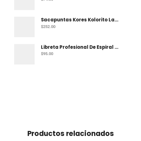
Sacapuntas Kores Kolorito Lapiz 1 Orif C/20
$
252.00
Libreta Profesional De Espiral Printaform Arcoiris Pastel 100 H Ry
$
95.00
Productos relacionados