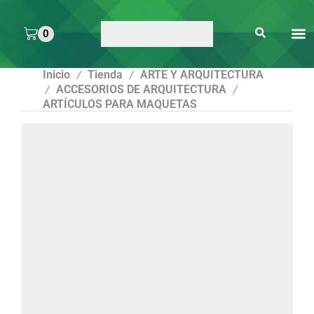
0
ARTE 
PEGAMENTOS Y
ENMICA
ARTÍCULOS DE S
Inicio
Tienda
ARTE Y ARQUITECTURA
/
/
ACCESORIOS DE ARQUITECTURA
/
/
ARTÍCULOS PARA MAQUETAS