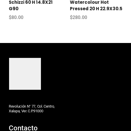
Schizzi 60 H 14.8X21
Watercolour Hot
G90
Pressed 20 H 22.9X30.5
$
80.00
$
280.00
Revolución N° 77, Col. Centro,
Xalapa, Ver. C.P.91000
Contacto