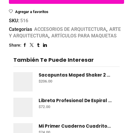
Agregar a favoritos
SKU:
516
Categorías
ACCESORIOS DE ARQUITECTURA
,
ARTE
Y ARQUITECTURA
,
ARTÍCULOS PARA MAQUETAS
Share:
También Te Puede Interesar
Sacapuntas Maped Shaker 2 Orificios - Bote Con 12
$
206.00
Libreta Profesional De Espiral Norma Color 100 H C-7
$
72.00
Mi Primer Cuaderno Cuadritos "A" (10Mm) 50 Hojas Norma
$
74.00