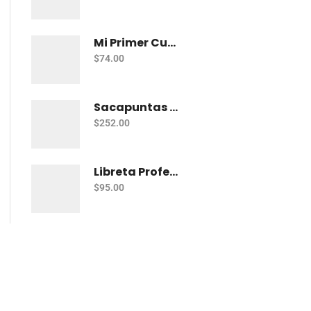
Mi Primer Cuaderno Cuadritos "A" (10Mm) 50 Hojas Norma
$
74.00
Sacapuntas Kores Kolorito Lapiz 1 Orif C/20
$
252.00
Libreta Profesional De Espiral Printaform Arcoiris Pastel 100 H Ry
$
95.00