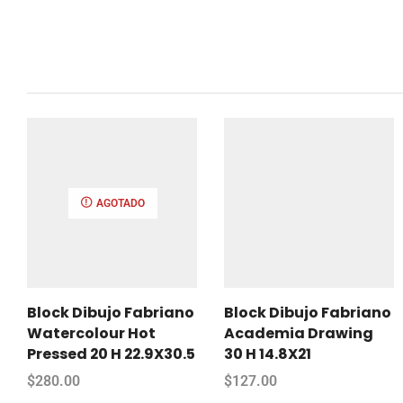
AGOTADO
Block Dibujo Fabriano
Block Dibujo Fabriano
Watercolour Hot
Academia Drawing
Pressed 20 H 22.9X30.5
30 H 14.8X21
$
280.00
$
127.00