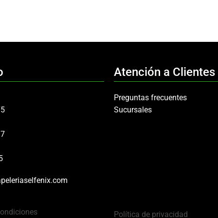
o
Atención a Clientes
Preguntas frecuentes
75
Sucursales
97
5
peleriaselfenix.com
Condiciones
Política de privacidad