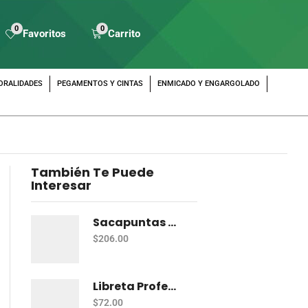
0
0
Favoritos
Carrito
ORALIDADES
PEGAMENTOS Y CINTAS
ENMICADO Y ENGARGOLADO
También Te Puede
Interesar
Sacapuntas Maped Shaker 2 Orificios - Bote Con 12
$
206.00
Libreta Profesional De Espiral Norma Color 100 H C-7
$
72.00