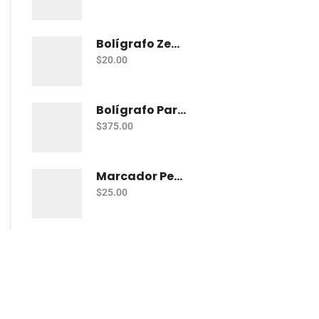
Bolígrafo Zebra J-Roller Le Gel 0.7 Mm Azul
$
20.00
Bolígrafo Parker Jotter Kensington Ct Bp
$
375.00
Marcador Permanente Sharpie Chisel Tip - Rojo
$
25.00