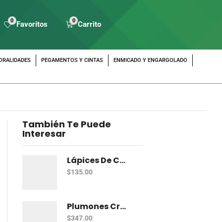
0
0
Favoritos
Carrito
ORALIDADES
PEGAMENTOS Y CINTAS
ENMICADO Y ENGARGOLADO
También Te Puede
Interesar
Lápices De Colores Prismacolor Junior Con 12 Dual
$
135.00
Plumones Crayola Súper Tips Con 50
$
347.00