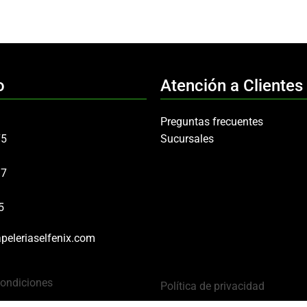
o
Atención a Clientes
Preguntas frecuentes
75
Sucursales
97
5
peleriaselfenix.com
Condiciones
Política de privacidad