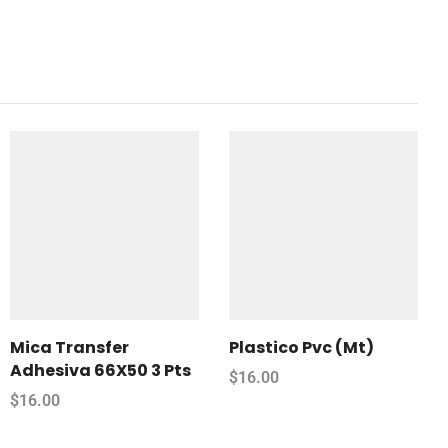
Mica Transfer
Plastico Pvc (Mt)
Adhesiva 66X50 3 Pts
$
16.00
$
16.00