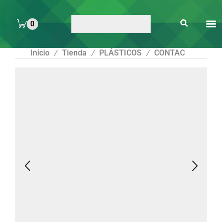
0
ARTE 
PEGAMENTOS Y
ENMICA
ARTÍCULOS DE S
Inicio
Tienda
PLÁSTICOS
CONTAC
/
/
/