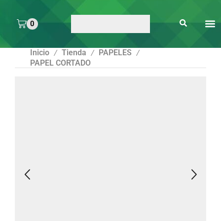
0
ARTE 
PEGAMENTOS Y
ENMICA
ARTÍCULOS DE S
Inicio
Tienda
PAPELES
/
/
/
PAPEL CORTADO