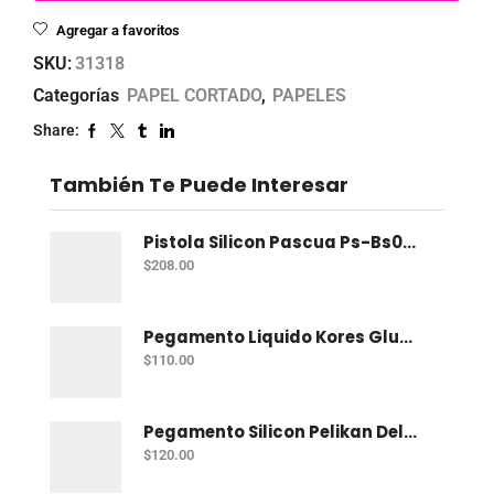
Agregar a favoritos
SKU:
31318
Categorías
PAPEL CORTADO
,
PAPELES
Share:
También Te Puede Interesar
Pistola Silicon Pascua Ps-Bs003 P/Silicon C/Base
$
208.00
Pegamento Liquido Kores Glukids 1 Lt
$
110.00
Pegamento Silicon Pelikan Delgado 1 Kg
$
120.00