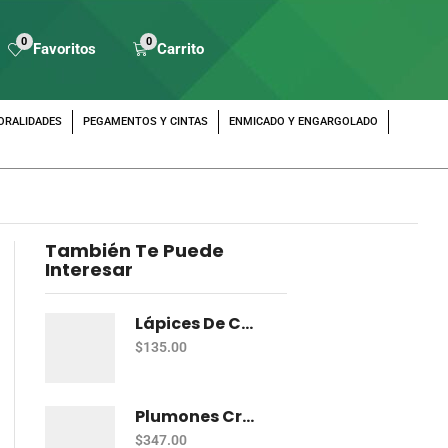
0
0
Favoritos
Carrito
ORALIDADES
PEGAMENTOS Y CINTAS
ENMICADO Y ENGARGOLADO
También Te Puede
Interesar
Lápices De Colores Prismacolor Junior Con 12 Dual
$
135.00
Plumones Crayola Súper Tips Con 50
$
347.00