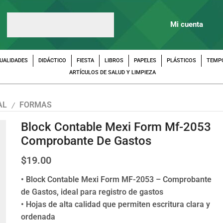
Mi cuenta
UALIDADES
DIDÁCTICO
FIESTA
LIBROS
PAPELES
PLÁSTICOS
TEMP
ARTÍCULOS DE SALUD Y LIMPIEZA
AL
FORMAS
/
Block Contable Mexi Form Mf-2053
Comprobante De Gastos
$
19.00
• Block Contable Mexi Form MF-2053 – Comprobante
de Gastos, ideal para registro de gastos
• Hojas de alta calidad que permiten escritura clara y
ordenada