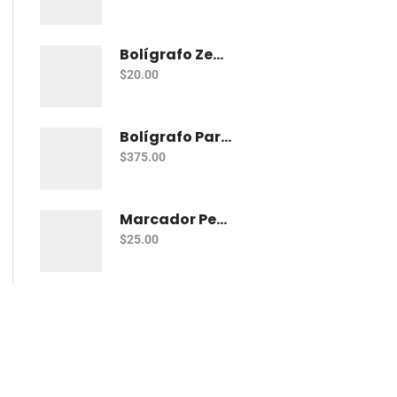
Bolígrafo Zebra J-Roller Le Gel 0.7 Mm Azul
$
20.00
Bolígrafo Parker Jotter Kensington Ct Bp
$
375.00
Marcador Permanente Sharpie Chisel Tip - Rojo
$
25.00