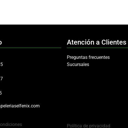
o
Atención a Clientes
Preguntas frecuentes
75
Sucursales
97
5
peleriaselfenix.com
Condiciones
Política de privacidad