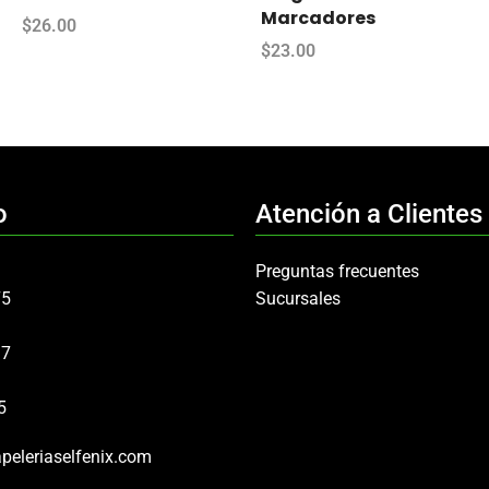
Marcadores
$
26.00
$
23.00
o
Atención a Clientes
Preguntas frecuentes
75
Sucursales
97
5
peleriaselfenix.com