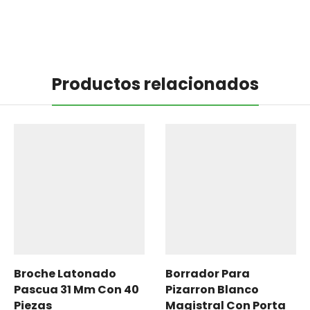
Productos relacionados
Broche Latonado
Borrador Para
Pascua 31 Mm Con 40
Pizarron Blanco
Piezas
Magistral Con Porta