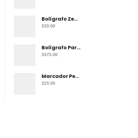
Bolígrafo Zebra J-Roller Le Gel 0.7 Mm Azul
$
20.00
Bolígrafo Parker Jotter Kensington Ct Bp
$
375.00
Marcador Permanente Sharpie Chisel Tip - Rojo
$
25.00