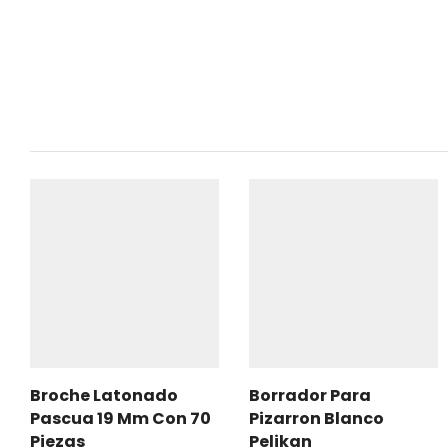
Broche Latonado
Borrador Para
Pascua 19 Mm Con 70
Pizarron Blanco
Piezas
Pelikan