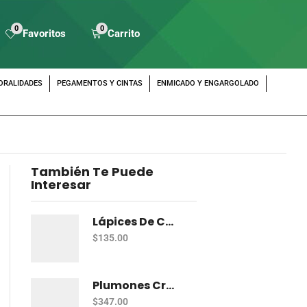
0
0
Favoritos
Carrito
ORALIDADES
PEGAMENTOS Y CINTAS
ENMICADO Y ENGARGOLADO
También Te Puede
Interesar
Lápices De Colores Prismacolor Junior Con 12 Dual
$
135.00
Plumones Crayola Súper Tips Con 50
$
347.00