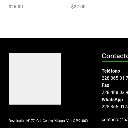
$
26.00
$
22.00
Contact
Teléfono
228 365 01 
Fax
228 488 02 
WhatsApp
228 365 017
contacto@pa
Revolución N° 77, Col. Centro, Xalapa, Ver. C.P.91000