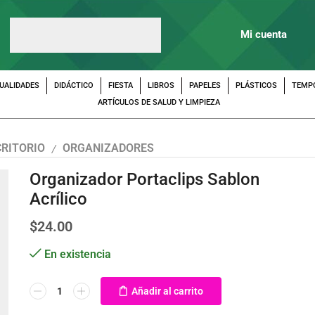
Mi cuenta
UALIDADES
DIDÁCTICO
FIESTA
LIBROS
PAPELES
PLÁSTICOS
TEMP
ARTÍCULOS DE SALUD Y LIMPIEZA
CRITORIO
ORGANIZADORES
/
Organizador Portaclips Sablon
Acrílico
$
24.00
En existencia
Añadir al carrito