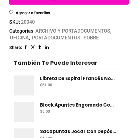
Agregar a favoritos
SKU:
20040
Categorías
ARCHIVO Y PORTADOCUMENTOS
,
OFICINA
,
PORTADOCUMENTOS
,
SOBRE
Share:
También Te Puede Interesar
Libreta De Espiral Francés Norma Kiut 100 H C-7
$
61.00
Block Apuntes Engomado Comandas Mp 1/8 70 Hojas
$
5.00
Sacapuntas Jocar Con Depósito