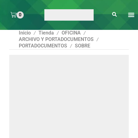
0
ARTE 
PEGAMENTOS Y
ENMICA
ARTÍCULOS DE S
Inicio
Tienda
OFICINA
/
/
/
ARCHIVO Y PORTADOCUMENTOS
/
PORTADOCUMENTOS
SOBRE
/