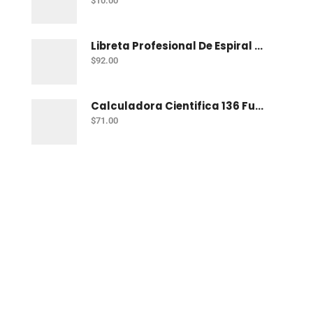
$
10.00
Libreta Profesional De Espiral Norma Unicampus Metalizado 100 H C-7
$
92.00
Calculadora Cientifica 136 Funciones Barrilito Mod-8070Ccb
$
71.00