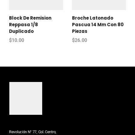
Block De Remision
Broche Latonado
Reppasa 1/8
Pascua 14 Mm Con 80
Duplicado
Piezas
$
10.00
$
26.00
Revolución N° 77, Col. Centro,