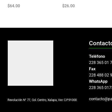
$
64.00
$
26.00
Contact
Teléfono
228 365 01 
Fax
228 488 02 
WhatsApp
228 365 017
contacto@pa
Revolución N° 77, Col. Centro, Xalapa, Ver. C.P.91000