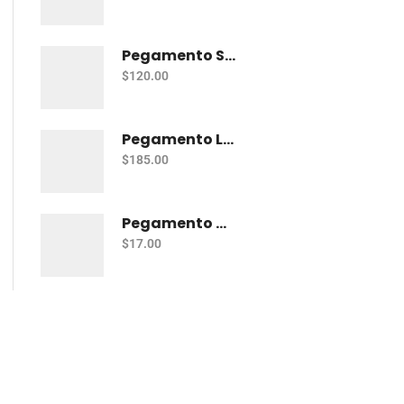
Pegamento Silicon Pelikan Delgado 1 Kg
$
120.00
Pegamento Liquido Resistol 850 1 Lt
$
185.00
Pegamento Adhesivo Pritt Lápiz 11 Gr
$
17.00