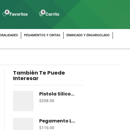
0
0
Favoritos
Carrito
ORALIDADES
PEGAMENTOS Y CINTAS
ENMICADO Y ENGARGOLADO
También Te Puede
Interesar
Pistola Silicon Pascua Ps-Bs003 P/Silicon C/Base
$
208.00
Pegamento Liquido Kores Glukids 1 Lt
$
110.00