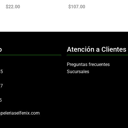
$
22.00
$
107.00
o
Atención a Clientes
Preguntas frecuentes
75
Sucursales
97
5
peleriaselfenix.com