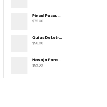
Pincel Pascua Pin-Khab05 Con 15
$
75.00
Guías De Letras Maped 38005 No. 5
$
56.00
Navaja Para Exacto Olfa Asbb-10 C/10 Nav
$
53.00