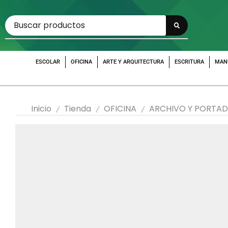
ESCOLAR
OFICINA
ARTE Y ARQUITECTURA
ESCRITURA
MAN
Inicio
Tienda
OFICINA
ARCHIVO Y PORTA
/
/
/