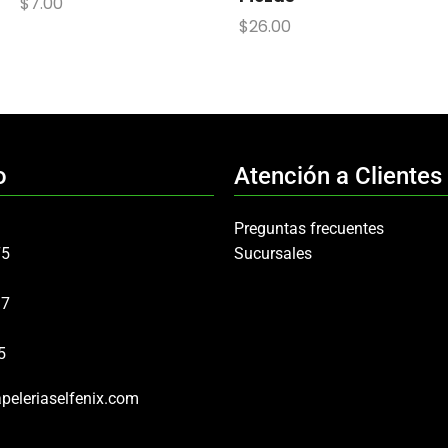
$
7.00
$
26.00
o
Atención a Clientes
Preguntas frecuentes
75
Sucursales
97
5
peleriaselfenix.com