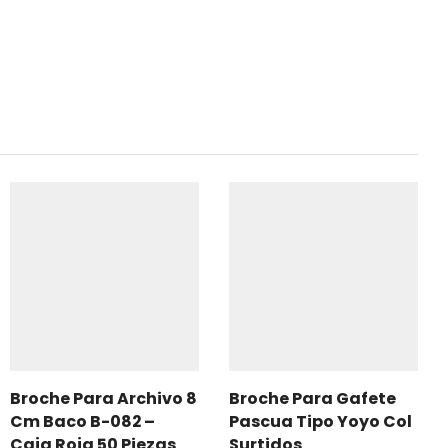
Broche Para Archivo 8
Broche Para Gafete
Cm Baco B-082 –
Pascua Tipo Yoyo Col
Caja Roja 50 Piezas
Surtidos