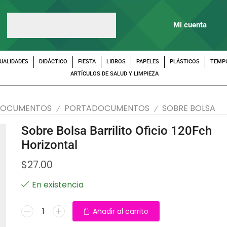
Mi cuenta
UALIDADES
DIDÁCTICO
FIESTA
LIBROS
PAPELES
PLÁSTICOS
TEMP
ARTÍCULOS DE SALUD Y LIMPIEZA
DOCUMENTOS
PORTADOCUMENTOS
SOBRE BOLSA
/
/
Sobre Bolsa Barrilito Oficio 120Fch
Horizontal
$
27.00
En existencia
Añadir al carrito