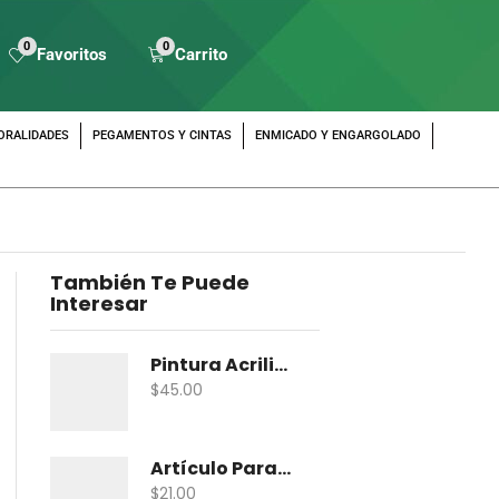
0
0
Favoritos
Carrito
ORALIDADES
PEGAMENTOS Y CINTAS
ENMICADO Y ENGARGOLADO
También Te Puede
Interesar
Pintura Acrilica Vanguardia Metalica 100 Ml
$
45.00
Artículo Para Maqueta Gama Zoologico Chico
$
21.00