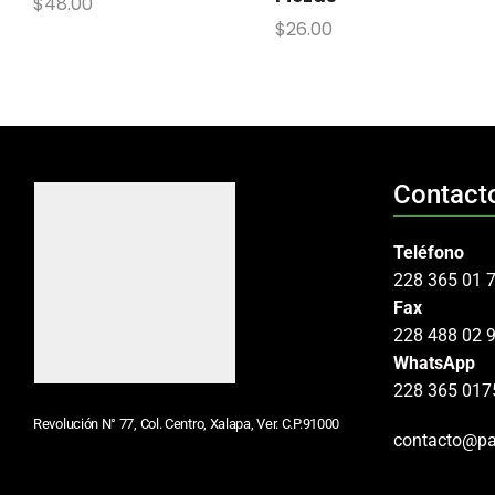
$
48.00
$
26.00
Contact
Teléfono
228 365 01 
Fax
228 488 02 
WhatsApp
228 365 017
Revolución N° 77, Col. Centro, Xalapa, Ver. C.P.91000
contacto@pa