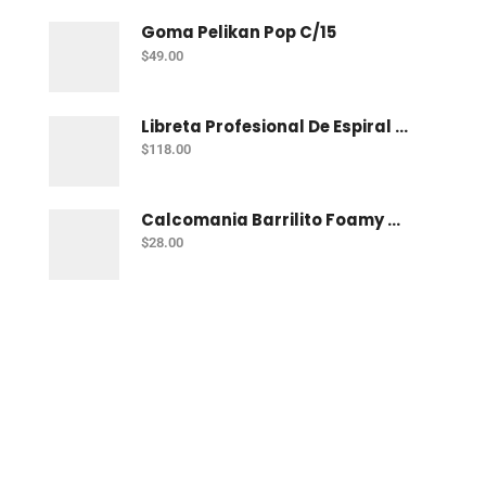
Goma Pelikan Pop C/15
$
49.00
Libreta Profesional De Espiral Norma Uno 200 H C-7
$
118.00
Calcomania Barrilito Foamy Mar
$
28.00