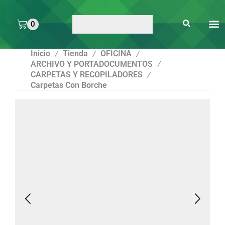
0
ARTE 
PEGAMENTOS Y
ENMICA
ARTÍCULOS DE S
Inicio
Tienda
OFICINA
/
/
/
ARCHIVO Y PORTADOCUMENTOS
/
CARPETAS Y RECOPILADORES
/
Carpetas Con Borche