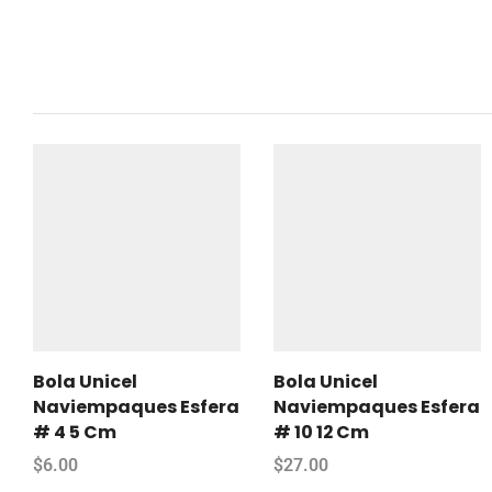
Bola Unicel
Bola Unicel
Naviempaques Esfera
Naviempaques Esfera
# 4 5 Cm
# 10 12 Cm
$
6.00
$
27.00