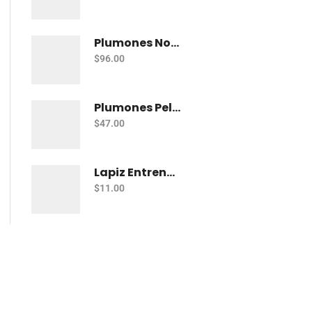
Plumones Norma Magicos C/12
$
96.00
Plumones Pelikan Colorella Star C/12
$
47.00
Lapiz Entrenador Baco Teacher Triang Jumbo
$
11.00