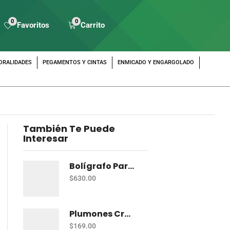
0
0
Favoritos
Carrito
ORALIDADES
PEGAMENTOS Y CINTAS
ENMICADO Y ENGARGOLADO
También Te Puede
Interesar
Bolígrafo Parker Im Azul Bt
$
630.00
Plumones Crayola Super Tips C/20 Delgados Lav
$
169.00