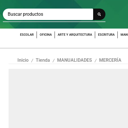
ESCOLAR
OFICINA
ARTE Y ARQUITECTURA
ESCRITURA
MAN
Inicio
Tienda
MANUALIDADES
MERCERÍA
/
/
/