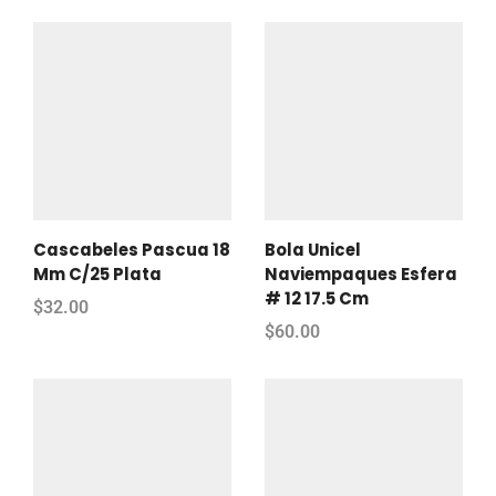
Cascabeles Pascua 18
Bola Unicel
Mm C/25 Plata
Naviempaques Esfera
# 12 17.5 Cm
$
32.00
$
60.00