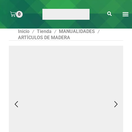
0
ARTE 
PEGAMENTOS Y
ENMICA
ARTÍCULOS DE S
Inicio
Tienda
MANUALIDADES
/
/
/
ARTÍCULOS DE MADERA