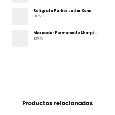
Bolígrafo Parker Jotter Kensington Ct Bp
$
375.00
Marcador Permanente Sharpie Chisel Tip - Rojo
$
25.00
Productos relacionados