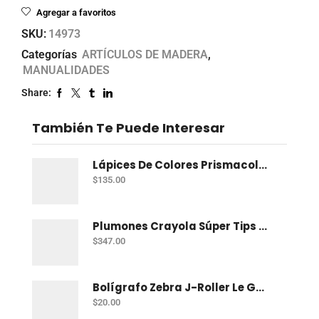
Agregar a favoritos
SKU:
14973
Categorías
ARTÍCULOS DE MADERA
,
MANUALIDADES
Share:
También Te Puede Interesar
Lápices De Colores Prismacolor Junior Con 12 Dual
$
135.00
Plumones Crayola Súper Tips Con 50
$
347.00
Bolígrafo Zebra J-Roller Le Gel 0.7 Mm Azul
$
20.00