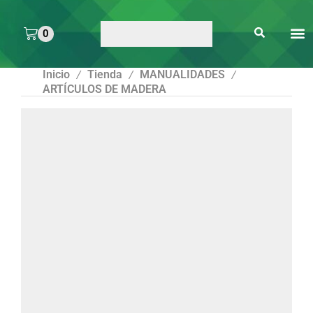
0
ARTE 
PEGAMENTOS Y
ENMICA
ARTÍCULOS DE S
Inicio
Tienda
MANUALIDADES
/
/
/
ARTÍCULOS DE MADERA