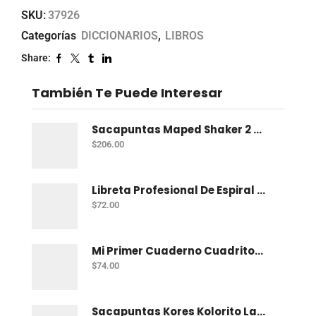
SKU:
37926
Categorías
DICCIONARIOS
,
LIBROS
Share:
También Te Puede Interesar
Sacapuntas Maped Shaker 2 Orificios - Bote Con 12
$
206.00
Libreta Profesional De Espiral Norma Color 100 H C-7
$
72.00
Mi Primer Cuaderno Cuadritos "A" (10Mm) 50 Hojas Norma
$
74.00
Sacapuntas Kores Kolorito Lapiz 1 Orif C/20