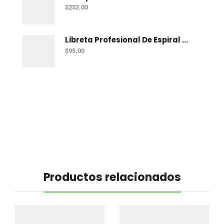
$
252.00
Libreta Profesional De Espiral Printaform Arcoiris Pastel 100 H Ry
$
95.00
Productos relacionados