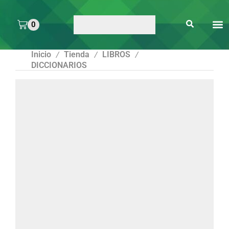
0
ARTE 
PEGAMENTOS Y
ENMICA
ARTÍCULOS DE S
Inicio
Tienda
LIBROS
/
/
/
DICCIONARIOS