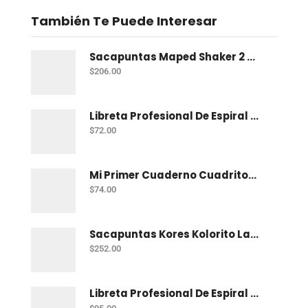
También Te Puede Interesar
Sacapuntas Maped Shaker 2 Orificios - Bote Con 12
$
206.00
Libreta Profesional De Espiral Norma Color 100 H C-7
$
72.00
Mi Primer Cuaderno Cuadritos "A" (10Mm) 50 Hojas Norma
$
74.00
Sacapuntas Kores Kolorito Lapiz 1 Orif C/20
$
252.00
Libreta Profesional De Espiral Printaform Arcoiris Pastel 100 H Ry