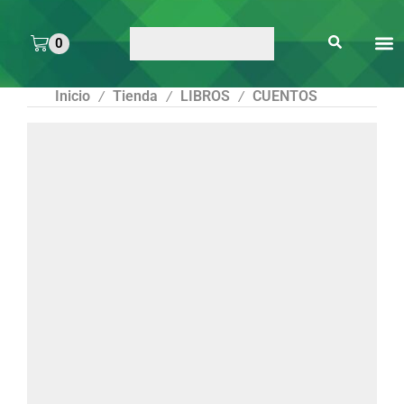
0
ARTE 
PEGAMENTOS Y
ENMICA
ARTÍCULOS DE S
Inicio
Tienda
LIBROS
CUENTOS
/
/
/