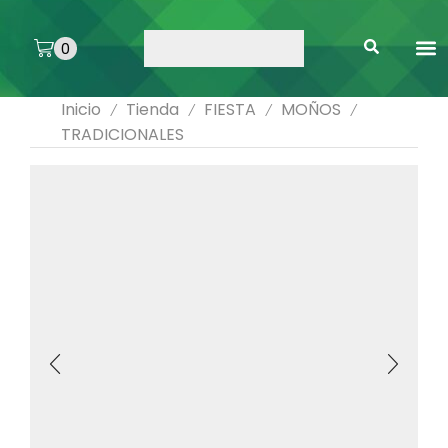
0
ARTE 
PEGAMENTOS 
ENMICA
ARTÍCULOS DE SA
Inicio
Tienda
FIESTA
MOÑOS
/
/
/
/
TRADICIONALES