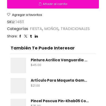
Añadir al carrito
Agregar a favoritos
SKU:
14811
Categorías
FIESTA
,
MOÑOS
,
TRADICIONALES
Share:
También Te Puede Interesar
Pintura Acrilica Vanguardia Metalica 100 Ml
$
45.00
Artículo Para Maqueta Gama Zoologico Chico
$
21.00
Pincel Pascua Pin-Khab05 Con 15
$
75.00