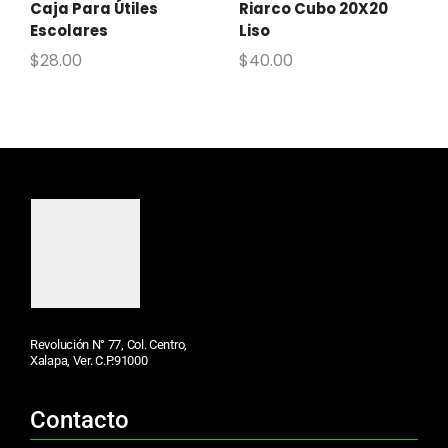
Caja Para Útiles
Riarco Cubo 20X20
Escolares
Liso
$
28.00
$
40.00
Revolución N° 77, Col. Centro,
Xalapa, Ver. C.P.91000
Contacto