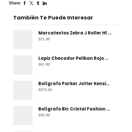
Share:
También Te Puede Interesar
Marcatextos Zebra J Roller Hl 2 Puntas Rosa
$
21.00
Lapiz Checador Pelikan Rojo Carmin C/10
$
61.00
Bolígrafo Parker Jotter Kensington Ct Bp
$
375.00
Bolígrafo Bic Cristal Fashion Con 15 Punto Grueso (1.2 Mm)
$
53.00