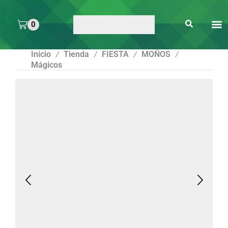
0
ARTE 
PEGAMENTOS Y
ENMICA
ARTÍCULOS DE S
Inicio
Tienda
FIESTA
MOÑOS
/
/
/
/
Mágicos