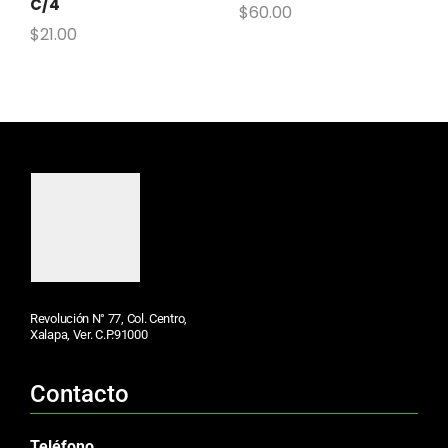
C/4
$
60.00
$
21.00
Revolución N° 77, Col. Centro,
Xalapa, Ver. C.P.91000
Contacto
Teléfono