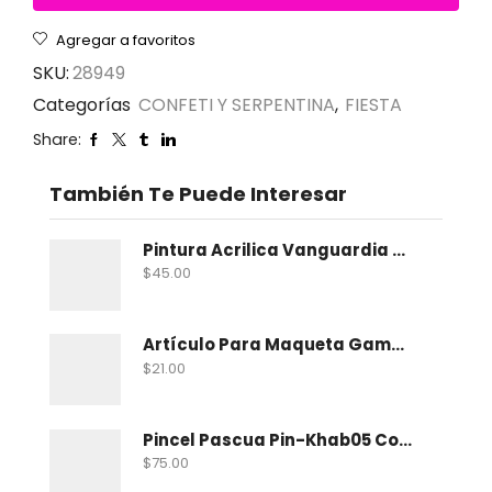
Agregar a favoritos
SKU:
28949
Categorías
CONFETI Y SERPENTINA
,
FIESTA
Share:
También Te Puede Interesar
Pintura Acrilica Vanguardia Metalica 100 Ml
$
45.00
Artículo Para Maqueta Gama Zoologico Chico
$
21.00
Pincel Pascua Pin-Khab05 Con 15
$
75.00