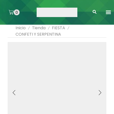
0
ARTE 
PEGAMENTOS 
ENMICA
ARTÍCULOS DE SA
Inicio
Tienda
FIESTA
/
/
/
CONFETI Y SERPENTINA