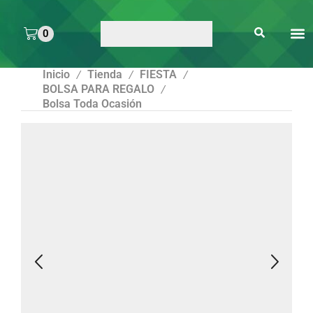
0
ARTE 
PEGAMENTOS Y
ENMICA
ARTÍCULOS DE S
Inicio
Tienda
FIESTA
/
/
/
BOLSA PARA REGALO
/
Bolsa Toda Ocasión