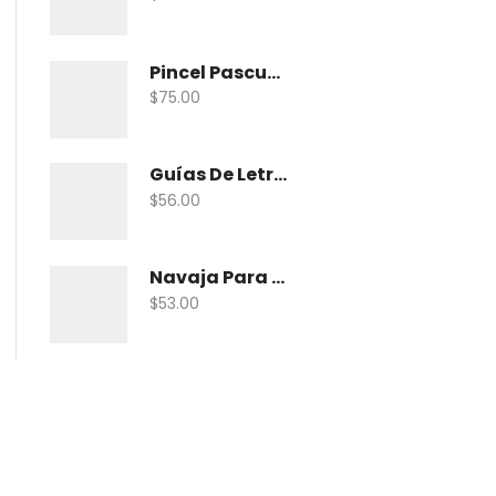
Pincel Pascua Pin-Khab05 Con 15
$
75.00
Guías De Letras Maped 38005 No. 5
$
56.00
Navaja Para Exacto Olfa Asbb-10 C/10 Nav
$
53.00