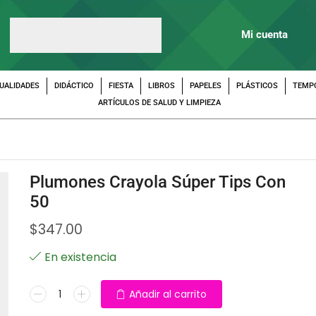
Mi cuenta
UALIDADES
DIDÁCTICO
FIESTA
LIBROS
PAPELES
PLÁSTICOS
TEMP
ARTÍCULOS DE SALUD Y LIMPIEZA
Plumones Crayola Súper Tips Con
50
$
347.00
En existencia
Añadir al carrito