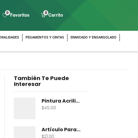
0
0
Favoritos
Carrito
ORALIDADES
PEGAMENTOS Y CINTAS
ENMICADO Y ENGARGOLADO
También Te Puede
Interesar
Pintura Acrilica Vanguardia Metalica 100 Ml
$
45.00
Artículo Para Maqueta Gama Zoologico Chico
$
21.00