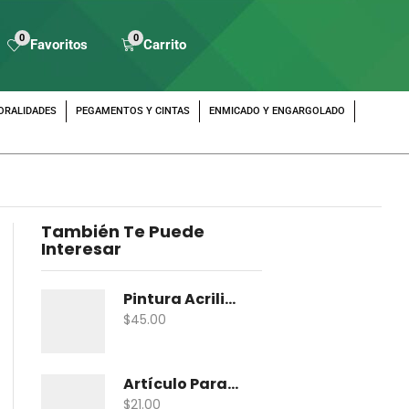
0
0
Favoritos
Carrito
ORALIDADES
PEGAMENTOS Y CINTAS
ENMICADO Y ENGARGOLADO
También Te Puede
Interesar
Pintura Acrilica Vanguardia Metalica 100 Ml
$
45.00
Artículo Para Maqueta Gama Zoologico Chico
$
21.00