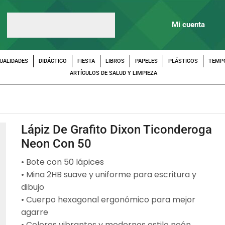
Mi cuenta
UALIDADES
DIDÁCTICO
FIESTA
LIBROS
PAPELES
PLÁSTICOS
TEMP
ARTÍCULOS DE SALUD Y LIMPIEZA
Lápiz De Grafito Dixon Ticonderoga
Neon Con 50
• Bote con 50 lápices
• Mina 2HB suave y uniforme para escritura y
dibujo
• Cuerpo hexagonal ergonómico para mejor
agarre
• Colores vibrantes y modernos estilo neón