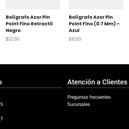
Bolígrafo Azor Pin
Bolígrafo Azor Pin
Point Fino Retractil
Point Fino (0.7 Mm) –
Negro
Azul
$
12.00
$
8.00
o
Atención a Clientes
Preguntas frecuentes
75
Sucursales
97