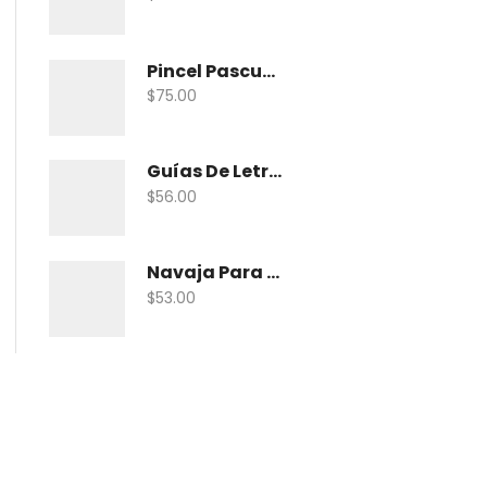
Pincel Pascua Pin-Khab05 Con 15
$
75.00
Guías De Letras Maped 38005 No. 5
$
56.00
Navaja Para Exacto Olfa Asbb-10 C/10 Nav
$
53.00