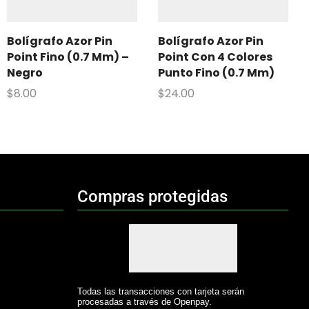
Bolígrafo Azor Pin
Bolígrafo Azor Pin
Point Fino (0.7 Mm) –
Point Con 4 Colores
Negro
Punto Fino (0.7 Mm)
$
8.00
$
24.00
Compras protegidas
Todas las transacciones con tarjeta serán
procesadas a través de Openpay.