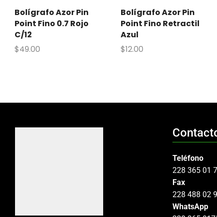
Bolígrafo Azor Pin
Bolígrafo Azor Pin
Point Fino 0.7 Rojo
Point Fino Retractil
C/12
Azul
$
49.00
$
12.00
Contact
Teléfono
228 365 01 
Fax
228 488 02 
WhatsApp