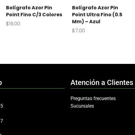
Bolígrafo Azor Pin
Bolígrafo Azor Pin
Point Fino C/3 Colores
Point Ultra Fino (0.5
Mm) – Azul
$
19.00
$
7.00
o
Atención a Clientes
Preguntas frecuentes
75
Sucursales
97