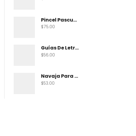
Pincel Pascua Pin-Khab05 Con 15
$
75.00
Guías De Letras Maped 38005 No. 5
$
56.00
Navaja Para Exacto Olfa Asbb-10 C/10 Nav
$
53.00