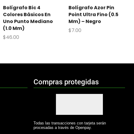
Bolígrafo Bic 4
Bolígrafo Azor Pin
Colores Básicos En
Point Ultra Fino (0.5
Uno Punto Mediano
Mm) – Negro
(1.0 Mm)
$
7.00
$
46.00
Compras protegidas
Todas las transacciones con tarjeta serán
procesadas a través de Openpay.