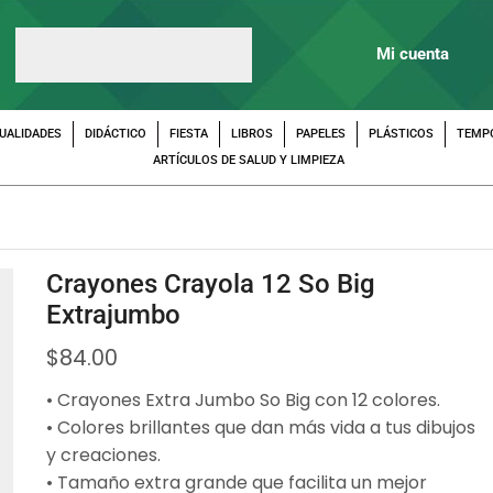
Mi cuenta
UALIDADES
DIDÁCTICO
FIESTA
LIBROS
PAPELES
PLÁSTICOS
TEMP
ARTÍCULOS DE SALUD Y LIMPIEZA
Crayones Crayola 12 So Big
Extrajumbo
$
84.00
• Crayones Extra Jumbo So Big con 12 colores.
• Colores brillantes que dan más vida a tus dibujos
y creaciones.
• Tamaño extra grande que facilita un mejor