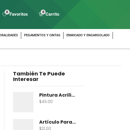
0
0
Favoritos
Carrito
ORALIDADES
PEGAMENTOS Y CINTAS
ENMICADO Y ENGARGOLADO
También Te Puede
Interesar
Pintura Acrilica Vanguardia Metalica 100 Ml
$
45.00
Artículo Para Maqueta Gama Zoologico Chico
$
21.00