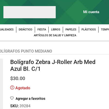
Mi cuenta
UALIDADES
DIDÁCTICO
FIESTA
LIBROS
PAPELES
PLÁSTICOS
TEMP
ARTÍCULOS DE SALUD Y LIMPIEZA
OLÍGRAFOS PUNTO MEDIANO
Bolígrafo Zebra J-Roller Arb Med
Azul Bl. C/1
$
30.00
Agotado
Agregar a favoritos
SKU:
39284