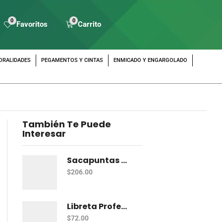
0
0
Favoritos
Carrito
ORALIDADES
PEGAMENTOS Y CINTAS
ENMICADO Y ENGARGOLADO
También Te Puede
Interesar
Sacapuntas Maped Shaker 2 Orificios - Bote Con 12
$
206.00
Libreta Profesional De Espiral Norma Color 100 H C-7
$
72.00