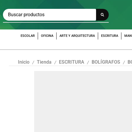
ESCOLAR
OFICINA
ARTE Y ARQUITECTURA
ESCRITURA
MAN
Inicio
Tienda
ESCRITURA
BOLÍGRAFOS
B
/
/
/
/