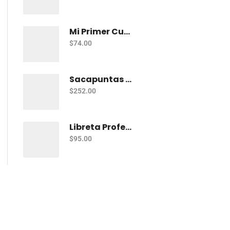
Mi Primer Cuaderno Cuadritos "A" (10Mm) 50 Hojas Norma
$
74.00
Sacapuntas Kores Kolorito Lapiz 1 Orif C/20
$
252.00
Libreta Profesional De Espiral Printaform Arcoiris Pastel 100 H Ry
$
95.00