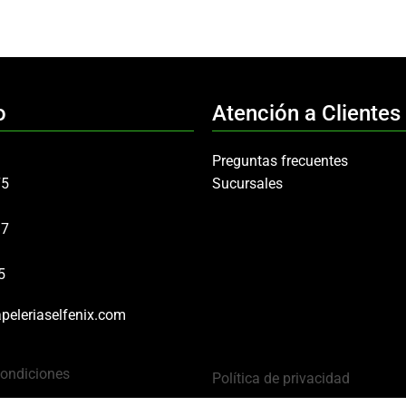
o
Atención a Clientes
Preguntas frecuentes
75
Sucursales
97
5
peleriaselfenix.com
Condiciones
Política de privacidad