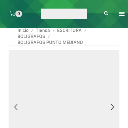
0
ARTE 
PEGAMENTOS Y
ENMICA
ARTÍCULOS DE S
Inicio
Tienda
ESCRITURA
/
/
/
BOLÍGRAFOS
/
BOLÍGRAFOS PUNTO MEDIANO