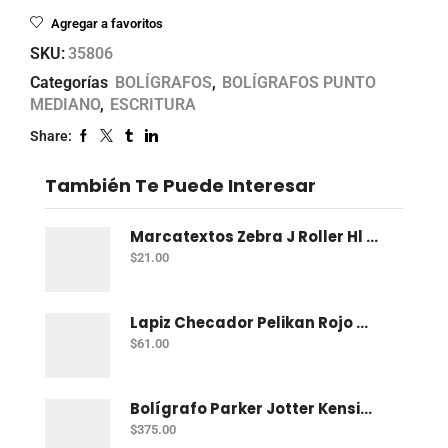
Agregar a favoritos
SKU:
35806
Categorías
BOLÍGRAFOS
,
BOLÍGRAFOS PUNTO
MEDIANO
,
ESCRITURA
Share:
También Te Puede Interesar
Marcatextos Zebra J Roller Hl 2 Puntas Rosa
$
21.00
Lapiz Checador Pelikan Rojo Carmin C/10
$
61.00
Bolígrafo Parker Jotter Kensington Ct Bp
$
375.00