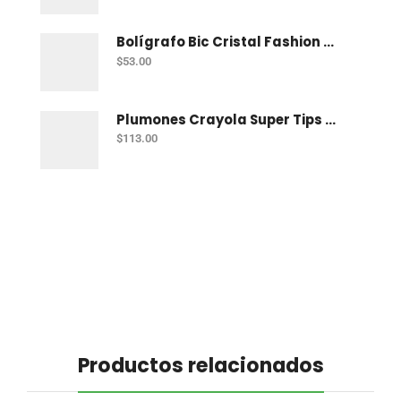
Bolígrafo Bic Cristal Fashion Con 15 Punto Grueso (1.2 Mm)
$
53.00
Plumones Crayola Super Tips Pastel Con 12
$
113.00
Productos relacionados