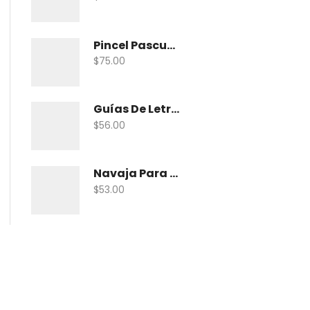
Pincel Pascua Pin-Khab05 Con 15
$
75.00
Guías De Letras Maped 38005 No. 5
$
56.00
Navaja Para Exacto Olfa Asbb-10 C/10 Nav
$
53.00