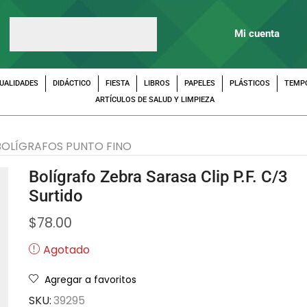
Mi cuenta
UALIDADES
DIDÁCTICO
FIESTA
LIBROS
PAPELES
PLÁSTICOS
TEMP
ARTÍCULOS DE SALUD Y LIMPIEZA
BOLÍGRAFOS PUNTO FINO
Bolígrafo Zebra Sarasa Clip P.F. C/3
Surtido
$
78.00
Agotado
Agregar a favoritos
SKU:
39295