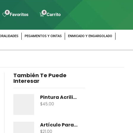
0
0
Favoritos
Carrito
ORALIDADES
PEGAMENTOS Y CINTAS
ENMICADO Y ENGARGOLADO
También Te Puede
Interesar
Pintura Acrilica Vanguardia Metalica 100 Ml
$
45.00
Artículo Para Maqueta Gama Zoologico Chico
$
21.00