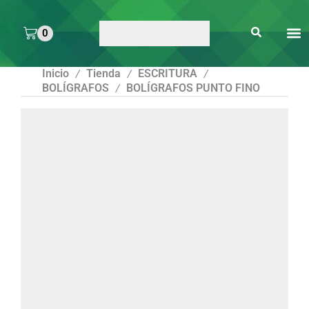
0
ARTE 
PEGAMENTOS Y
ENMICA
ARTÍCULOS DE S
Inicio
Tienda
ESCRITURA
/
/
/
BOLÍGRAFOS
BOLÍGRAFOS PUNTO FINO
/