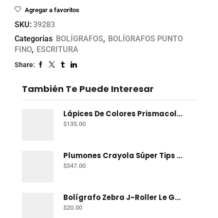
Agregar a favoritos
SKU:
39283
Categorías
BOLÍGRAFOS
,
BOLÍGRAFOS PUNTO
FINO
,
ESCRITURA
Share:
También Te Puede Interesar
Lápices De Colores Prismacolor Junior Con 12 Dual
$
135.00
Plumones Crayola Súper Tips Con 50
$
347.00
Bolígrafo Zebra J-Roller Le Gel 0.7 Mm Azul
$
20.00