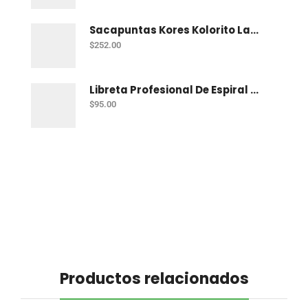
Sacapuntas Kores Kolorito Lapiz 1 Orif C/20
$
252.00
Libreta Profesional De Espiral Printaform Arcoiris Pastel 100 H Ry
$
95.00
Productos relacionados