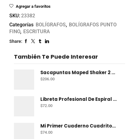
Agregar a favoritos
SKU:
23382
Categorías
BOLÍGRAFOS
,
BOLÍGRAFOS PUNTO
FINO
,
ESCRITURA
Share:
También Te Puede Interesar
Sacapuntas Maped Shaker 2 Orificios - Bote Con 12
$
206.00
Libreta Profesional De Espiral Norma Color 100 H C-7
$
72.00
Mi Primer Cuaderno Cuadritos "A" (10Mm) 50 Hojas Norma
$
74.00