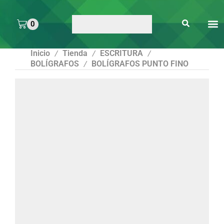
0
ARTE 
PEGAMENTOS Y
ENMICA
ARTÍCULOS DE S
Inicio
Tienda
ESCRITURA
/
/
/
BOLÍGRAFOS
BOLÍGRAFOS PUNTO FINO
/