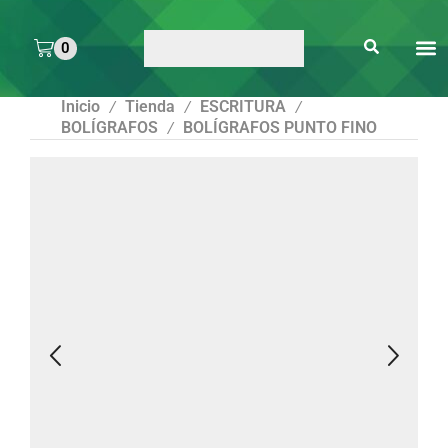
0
ARTE 
PEGAMENTOS Y
ENMICA
ARTÍCULOS DE S
Inicio
Tienda
ESCRITURA
/
/
/
BOLÍGRAFOS
BOLÍGRAFOS PUNTO FINO
/