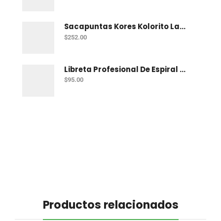
Sacapuntas Kores Kolorito Lapiz 1 Orif C/20
$
252.00
Libreta Profesional De Espiral Printaform Arcoiris Pastel 100 H Ry
$
95.00
Productos relacionados