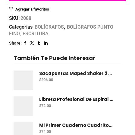
Agregar a favoritos
SKU:
2088
Categorías
BOLÍGRAFOS
,
BOLÍGRAFOS PUNTO
FINO
,
ESCRITURA
Share:
También Te Puede Interesar
Sacapuntas Maped Shaker 2 Orificios - Bote Con 12
$
206.00
Libreta Profesional De Espiral Norma Color 100 H C-7
$
72.00
Mi Primer Cuaderno Cuadritos "A" (10Mm) 50 Hojas Norma
$
74.00