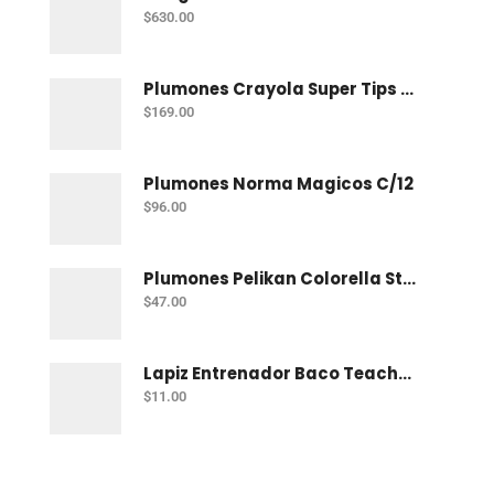
$
630.00
Plumones Crayola Super Tips C/20 Delgados Lav
$
169.00
Plumones Norma Magicos C/12
$
96.00
Plumones Pelikan Colorella Star C/12
$
47.00
Lapiz Entrenador Baco Teacher Triang Jumbo
$
11.00