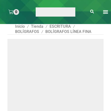
0
ARTE 
PEGAMENTOS Y
ENMICA
ARTÍCULOS DE S
Inicio
Tienda
ESCRITURA
/
/
/
BOLÍGRAFOS
BOLÍGRAFOS LÍNEA FINA
/