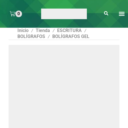
0
ARTE 
PEGAMENTOS Y
ENMICA
ARTÍCULOS DE S
Inicio
Tienda
ESCRITURA
/
/
/
BOLÍGRAFOS
BOLÍGRAFOS GEL
/