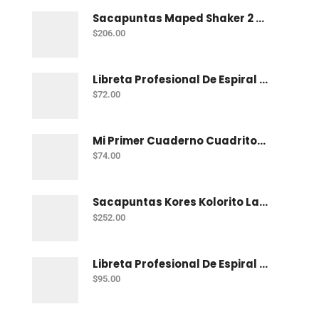
Sacapuntas Maped Shaker 2 Orificios - Bote Con 12
$
206.00
Libreta Profesional De Espiral Norma Color 100 H C-7
$
72.00
Mi Primer Cuaderno Cuadritos "A" (10Mm) 50 Hojas Norma
$
74.00
Sacapuntas Kores Kolorito Lapiz 1 Orif C/20
$
252.00
Libreta Profesional De Espiral Printaform Arcoiris Pastel 100 H Ry
$
95.00