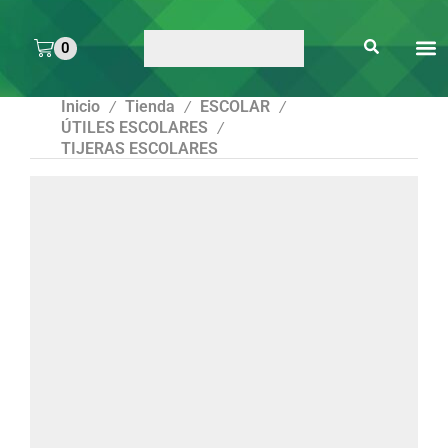
0
ARTE 
PEGAMENTOS Y
ENMICA
ARTÍCULOS DE S
Inicio
Tienda
ESCOLAR
/
/
/
ÚTILES ESCOLARES
/
TIJERAS ESCOLARES