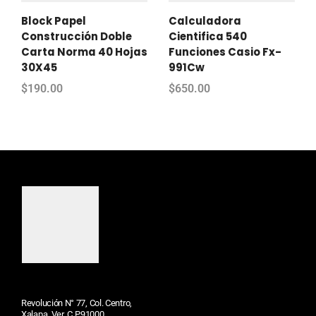
Block Papel
Calculadora
Construcción Doble
Cientifica 540
Carta Norma 40 Hojas
Funciones Casio Fx-
30X45
991Cw
$
190.00
$
650.00
Revolución N° 77, Col. Centro,
Xalapa, Ver. C.P.91000