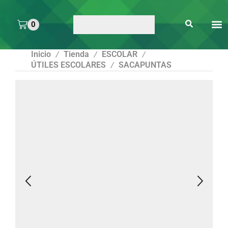
0
ARTE 
PEGAMENTOS Y
ENMICA
ARTÍCULOS DE S
Inicio
Tienda
ESCOLAR
/
/
/
ÚTILES ESCOLARES
SACAPUNTAS
/