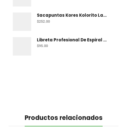
Sacapuntas Kores Kolorito Lapiz 1 Orif C/20
$
252.00
Libreta Profesional De Espiral Printaform Arcoiris Pastel 100 H Ry
$
95.00
Productos relacionados