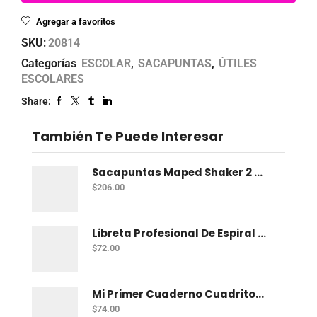
Agregar a favoritos
SKU:
20814
Categorías
ESCOLAR
,
SACAPUNTAS
,
ÚTILES
ESCOLARES
Share:
También Te Puede Interesar
Sacapuntas Maped Shaker 2 Orificios - Bote Con 12
$
206.00
Libreta Profesional De Espiral Norma Color 100 H C-7
$
72.00
Mi Primer Cuaderno Cuadritos "A" (10Mm) 50 Hojas Norma
$
74.00