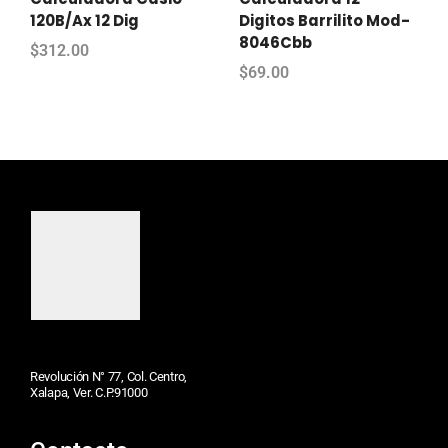
120B/Ax 12 Dig
Digitos Barrilito Mod-
8046Cbb
$
312.00
$
69.00
Revolución N° 77, Col. Centro,
Xalapa, Ver. C.P.91000