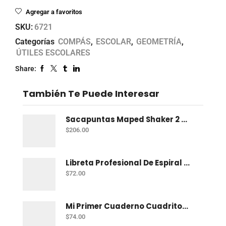
Agregar a favoritos
SKU:
6721
Categorías
COMPÁS
,
ESCOLAR
,
GEOMETRÍA
,
ÚTILES ESCOLARES
Share:
También Te Puede Interesar
Sacapuntas Maped Shaker 2 Orificios - Bote Con 12
$
206.00
Libreta Profesional De Espiral Norma Color 100 H C-7
$
72.00
Mi Primer Cuaderno Cuadritos "A" (10Mm) 50 Hojas Norma
$
74.00