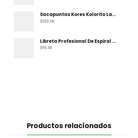
Sacapuntas Kores Kolorito Lapiz 1 Orif C/20
$
252.00
Libreta Profesional De Espiral Printaform Arcoiris Pastel 100 H Ry
$
95.00
Productos relacionados