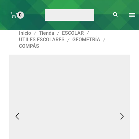
0
ARTE 
PEGAMENTOS Y
ENMICA
ARTÍCULOS DE S
Inicio
Tienda
ESCOLAR
/
/
/
ÚTILES ESCOLARES
GEOMETRÍA
/
/
COMPÁS