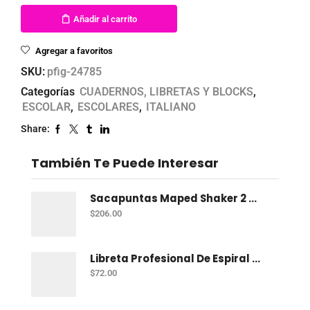
Añadir al carrito
Agregar a favoritos
SKU:
pfig-24785
Categorías
CUADERNOS, LIBRETAS Y BLOCKS
,
ESCOLAR
,
ESCOLARES
,
ITALIANO
Share:
También Te Puede Interesar
Sacapuntas Maped Shaker 2 Orificios - Bote Con 12
$
206.00
Libreta Profesional De Espiral Norma Color 100 H C-7
$
72.00