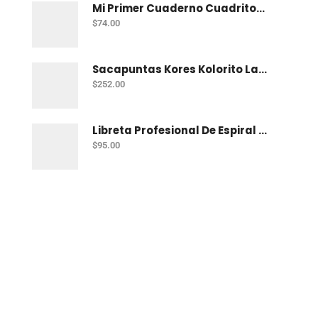
Mi Primer Cuaderno Cuadritos "A" (10Mm) 50 Hojas Norma
$
74.00
Sacapuntas Kores Kolorito Lapiz 1 Orif C/20
$
252.00
Libreta Profesional De Espiral Printaform Arcoiris Pastel 100 H Ry
$
95.00