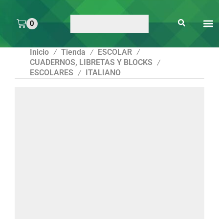
0
ARTE 
PEGAMENTOS Y
ENMICA
ARTÍCULOS DE S
Inicio
Tienda
ESCOLAR
/
/
/
CUADERNOS, LIBRETAS Y BLOCKS
/
ESCOLARES
ITALIANO
/