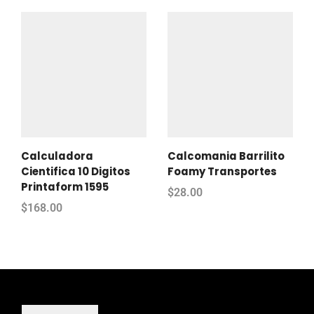
Calculadora
Calcomania Barrilito
Cientifica 10 Digitos
Foamy Transportes
Printaform 1595
$
28.00
$
168.00