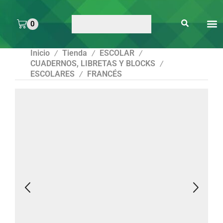
0
ARTE 
PEGAMENTOS Y
ENMICA
ARTÍCULOS DE S
Inicio
Tienda
ESCOLAR
/
/
/
CUADERNOS, LIBRETAS Y BLOCKS
/
ESCOLARES
FRANCÉS
/