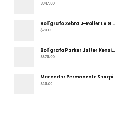
$
347.00
Bolígrafo Zebra J-Roller Le Gel 0.7 Mm Azul
$
20.00
Bolígrafo Parker Jotter Kensington Ct Bp
$
375.00
Marcador Permanente Sharpie Chisel Tip - Rojo
$
25.00