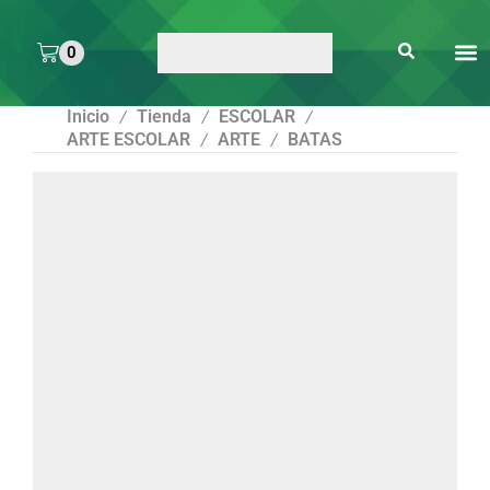
0
ARTE 
PEGAMENTOS Y
ENMICA
ARTÍCULOS DE S
Inicio
Tienda
ESCOLAR
/
/
/
ARTE ESCOLAR
ARTE
BATAS
/
/