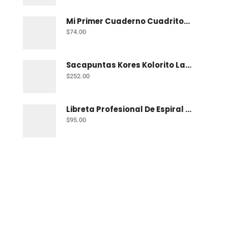
Mi Primer Cuaderno Cuadritos "A" (10Mm) 50 Hojas Norma
$
74.00
Sacapuntas Kores Kolorito Lapiz 1 Orif C/20
$
252.00
Libreta Profesional De Espiral Printaform Arcoiris Pastel 100 H Ry
$
95.00