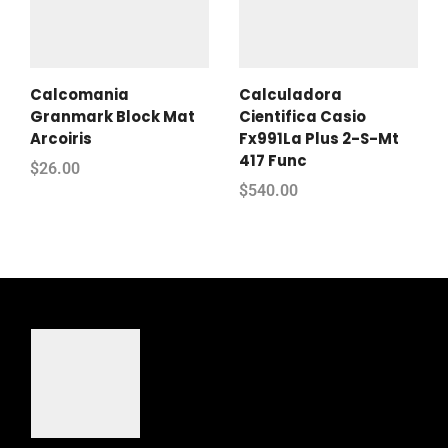
Calcomania
Calculadora
Granmark Block Mat
Cientifica Casio
Arcoiris
Fx991La Plus 2-S-Mt
417 Func
$
26.00
$
540.00